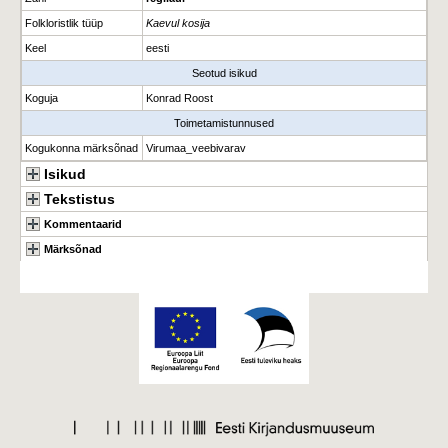
Folkloristlik tüüp
Kaevul kosija
Keel
eesti
Seotud isikud
Koguja
Konrad Roost
Toimetamistunnused
Kogukonna märksõnad
Virumaa_veebivarav
Isikud
Tekstistus
Kommentaarid
Märksõnad