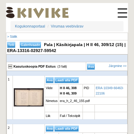
☰
Kogukonnaportaal
Virumaa veebivärav
> Säilik
Pala | Käsikirjapala | H II 46, 309/12 (15) |
ERA-13316-02927-59542
Järgmine >>
Kasutuskoopia PDF Esitus
(3 faili)
1
Viide
H II 46, 308
PID
ERA-10349-66463-
H II 46, 309
22106
Nimetus
era_h_2_46_155.pdf
Liik
Fail / Tekstipilt
2