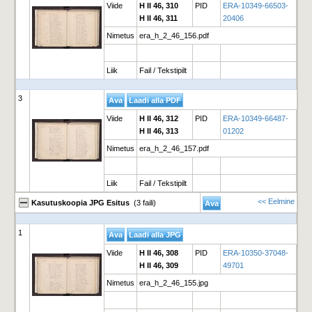
Viide
H II 46, 310
PID
ERA-10349-66503-
H II 46, 311
20406
Nimetus
era_h_2_46_156.pdf
Liik
Fail / Tekstipilt
3
Viide
H II 46, 312
PID
ERA-10349-66487-
H II 46, 313
01202
Nimetus
era_h_2_46_157.pdf
Liik
Fail / Tekstipilt
<< Eelmine
Kasutuskoopia JPG Esitus
(3 faili)
1
Viide
H II 46, 308
PID
ERA-10350-37048-
H II 46, 309
49701
Nimetus
era_h_2_46_155.jpg