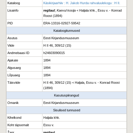
Kataloog
Käsikirjaarhiiv : H. Jakob Hurda rahvaluulekogu : H II.
Lisainfo
regilaul
;
Kaevul kosija
< Haljala khk., Essu v. - Konrad
Roost (1894)
PID
ERA-13316-02927-59542
Kataloogitunnused
Asutus
Eesti Kirjandusmuuseum
Viide
H II 46, 309/12 (15)
Andmebaasi ID
h24603090015
Ajakate
1894
Algusaeg
1894
Lõpuaeg
1894
Täisviide
H II 46, 309/12 (15) < Haljala, Essu v. - Konrad Roost
(1894)
Kasutuspiirangud
Omanik
Eesti Kirjandusmuuseum
Sisulised tunnused
Kihelkond
Haljala khk.
Koht täpsemalt
Essu v.
Žanr
regilaul