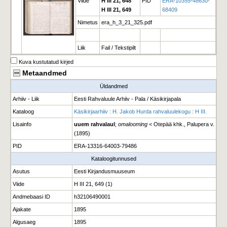
Viide
H III 21, 648
PID
ERA-10355-48630-
H III 21, 649
68409
Nimetus
era_h_3_21_325.pdf
Liik
Fail / Tekstipilt
Kuva kustutatud kirjed
Metaandmed
Üldandmed
Arhiiv - Liik
Eesti Rahvaluule Arhiiv - Pala / Käsikirjapala
Kataloog
Käsikirjaarhiiv : H. Jakob Hurda rahvaluulekogu : H III.
Lisainfo
uuem rahvalaul
;
omalooming
< Otepää khk., Palupera v.
(1895)
PID
ERA-13316-64003-79486
Kataloogitunnused
Asutus
Eesti Kirjandusmuuseum
Viide
H III 21, 649 (1)
Andmebaasi ID
h32106490001
Ajakate
1895
Algusaeg
1895