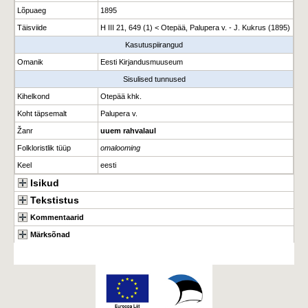
Lõpuaeg
1895
Täisviide
H III 21, 649 (1) < Otepää, Palupera v. - J. Kukrus (1895)
Kasutuspiirangud
Omanik
Eesti Kirjandusmuuseum
Sisulised tunnused
Kihelkond
Otepää khk.
Koht täpsemalt
Palupera v.
Žanr
uuem rahvalaul
Folkloristlik tüüp
omalooming
Keel
eesti
Isikud
Tekstistus
Kommentaarid
Märksõnad