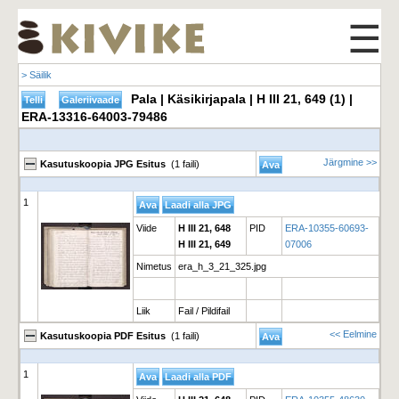
☰
> Säilik
Pala | Käsikirjapala | H III 21, 649 (1) |
ERA-13316-64003-79486
Järgmine >>
Kasutuskoopia JPG Esitus
(1 faili)
1
Viide
H III 21, 648
PID
ERA-10355-60693-
H III 21, 649
07006
Nimetus
era_h_3_21_325.jpg
Liik
Fail / Pildifail
<< Eelmine
Kasutuskoopia PDF Esitus
(1 faili)
1