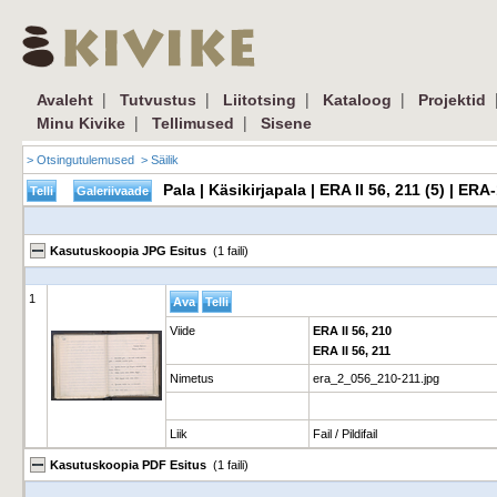
|
|
|
|
Avaleht
Tutvustus
Liitotsing
Kataloog
Projektid
|
|
Minu Kivike
Tellimused
Sisene
> Otsingutulemused
> Säilik
Pala | Käsikirjapala | ERA II 56, 211 (5) | E
Kasutuskoopia JPG Esitus
(1 faili)
1
Viide
ERA II 56, 210
ERA II 56, 211
Nimetus
era_2_056_210-211.jpg
Liik
Fail / Pildifail
Kasutuskoopia PDF Esitus
(1 faili)