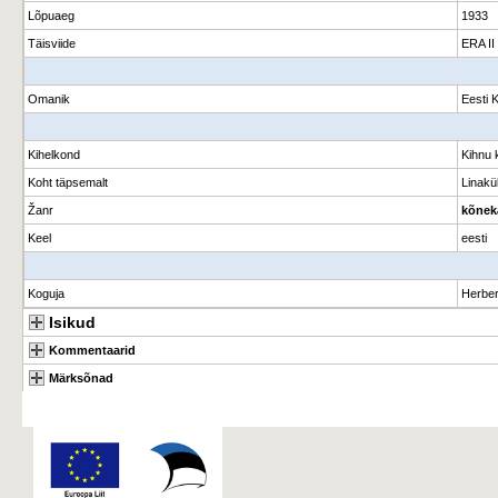
Lõpuaeg
1933
Täisviide
ERA II
Omanik
Eesti 
Kihelkond
Kihnu 
Koht täpsemalt
Linakü
Žanr
kõnek
Keel
eesti
Koguja
Herbe
Isikud
Kommentaarid
Märksõnad