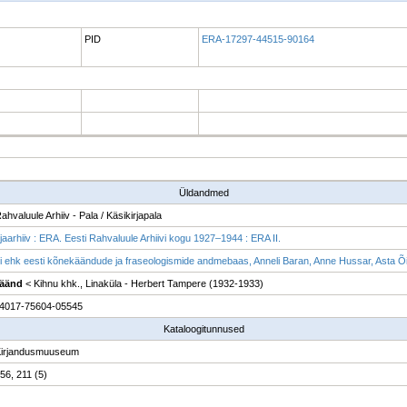
PID
ERA-17297-44515-90164
Üldandmed
ahvaluule Arhiiv - Pala / Käsikirjapala
rjaarhiiv : ERA. Eesti Rahvaluule Arhiivi kogu 1927–1944 : ERA II.
i ehk eesti kõnekäändude ja fraseologismide andmebaas, Anneli Baran, Anne Hussar, Asta Õim,
äänd
< Kihnu khk., Linaküla - Herbert Tampere (1932-1933)
4017-75604-05545
Kataloogitunnused
Kirjandusmuuseum
 56, 211 (5)