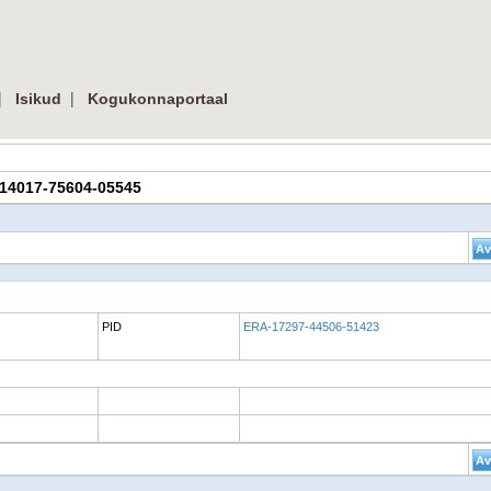
|
|
Isikud
Kogukonnaportaal
RA-14017-75604-05545
PID
ERA-17297-44506-51423