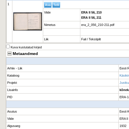
1
Viide
ERA II 56, 210
ERA II 56, 211
Nimetus
era_2_056_210-211.pdf
Liik
Fail / Tekstipilt
Kuva kustutatud kirjed
Metaandmed
Arhiiv - Liik
Eesti R
Kataloog
Käsiki
Projekt
Justku
Lisainfo
kõnek
PID
ERA-1
Asutus
Eesti 
Viide
ERA II
Algusaeg
1932