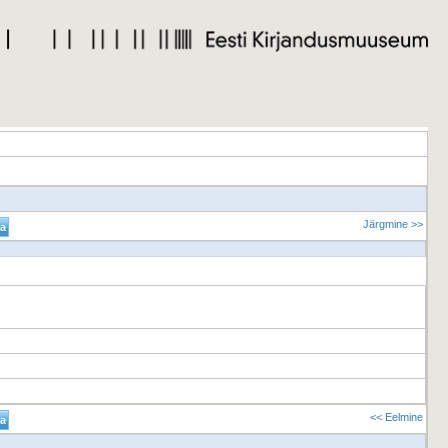
Järgmine >>
<< Eelmine