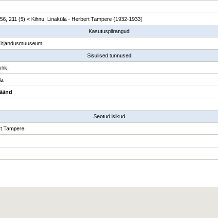
 56, 211 (5) < Kihnu, Linaküla - Herbert Tampere (1932-1933)
Kasutuspiirangud
Kirjandusmuuseum
Sisulised tunnused
khk.
la
äänd
Seotud isikud
rt Tampere