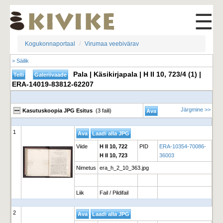
☰
Kogukonnaportaal
Virumaa veebivärav
> Säilik
Pala | Käsikirjapala | H II 10, 723/4 (1) |
ERA-14019-83812-62207
Järgmine >>
Kasutuskoopia JPG Esitus
(3 faili)
1
Viide
H II 10, 722
PID
ERA-10354-70086-
H II 10, 723
36003
Nimetus
era_h_2_10_363.jpg
Liik
Fail / Pildifail
2