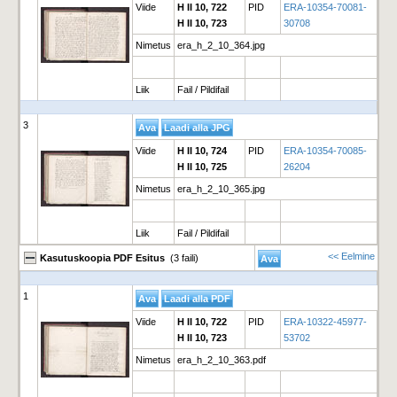
Viide
H II 10, 722
PID
ERA-10354-70081-
H II 10, 723
30708
Nimetus
era_h_2_10_364.jpg
Liik
Fail / Pildifail
3
Viide
H II 10, 724
PID
ERA-10354-70085-
H II 10, 725
26204
Nimetus
era_h_2_10_365.jpg
Liik
Fail / Pildifail
<< Eelmine
Kasutuskoopia PDF Esitus
(3 faili)
1
Viide
H II 10, 722
PID
ERA-10322-45977-
H II 10, 723
53702
Nimetus
era_h_2_10_363.pdf