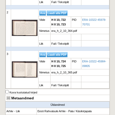
Liik
Fail / Tekstipilt
2
Viide
H II 10, 722
PID
ERA-10322-45978-
H II 10, 723
70701
Nimetus
era_h_2_10_364.pdf
Liik
Fail / Tekstipilt
3
Viide
H II 10, 724
PID
ERA-10322-45984-
H II 10, 725
09805
Nimetus
era_h_2_10_365.pdf
Liik
Fail / Tekstipilt
Kuva kustutatud kirjed
Metaandmed
Üldandmed
Arhiiv - Liik
Eesti Rahvaluule Arhiiv - Pala / Käsikirjapala