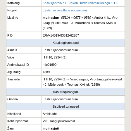
Kataloog
Käsikirjaarhiiv : H. Jakob Hurda rahvaluulekogu : H II.
Projekt
Eesti muinasjuttude andmebaas
Lisainfo
muinasjutt
;
0511A + 0675 + 0560
< Ambla khk., Viru-
Jaagupi kirikuvald - J. Müllerbeck < Toomas Kivinuk
(1889)
PID
ERA-14019-83812-62207
Kataloogitunnused
Asutus
Eesti Kirjandusmuuseum
Viide
H II 10, 723/4 (1)
Andmebaasi ID
mjp01690
Algusaeg
1889
Täisviide
H II 10, 723/4 (1) < Viru-Jaagupi, Viru-Jaagupi kirikuvald
- J. Müllerbeck < Toomas Kivinuk (1889)
Kasutuspiirangud
Omanik
Eesti Kirjandusmuuseum
Sisulised tunnused
Kihelkond
Ambla khk.
Koht täpsemalt
Viru-Jaagupi kirikuvald
Žanr
muinasjutt