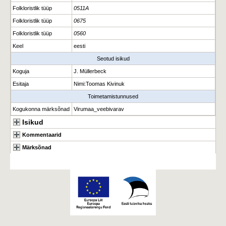
Folkloristlik tüüp
0511A
Folkloristlik tüüp
0675
Folkloristlik tüüp
0560
Keel
eesti
Seotud isikud
Koguja
J. Müllerbeck
Esitaja
Nimi
:
Toomas Kivinuk
Toimetamistunnused
Kogukonna märksõnad
Virumaa_veebivarav
Isikud
Kommentaarid
Märksõnad