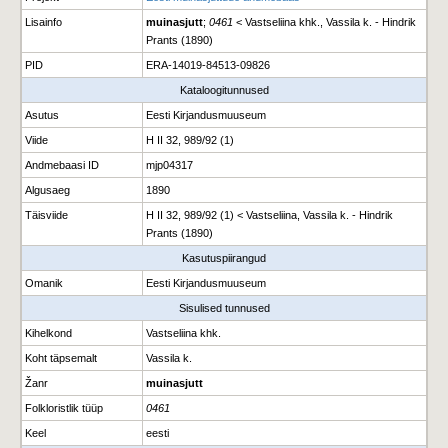
Lisainfo
muinasjutt
;
0461
< Vastseliina khk., Vassila k. - Hindrik
Prants (1890)
PID
ERA-14019-84513-09826
Kataloogitunnused
Asutus
Eesti Kirjandusmuuseum
Viide
H II 32, 989/92 (1)
Andmebaasi ID
mjp04317
Algusaeg
1890
Täisviide
H II 32, 989/92 (1) < Vastseliina, Vassila k. - Hindrik
Prants (1890)
Kasutuspiirangud
Omanik
Eesti Kirjandusmuuseum
Sisulised tunnused
Kihelkond
Vastseliina khk.
Koht täpsemalt
Vassila k.
Žanr
muinasjutt
Folkloristlik tüüp
0461
Keel
eesti