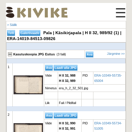
☰
> Säilik
Pala | Käsikirjapala | H II 32, 989/92 (1) |
ERA-14019-84513-09826
Järgmine >>
Kasutuskoopia JPG Esitus
(3 faili)
1
Viide
H II 32, 988
PID
ERA-10349-55735-
H II 32, 989
65004
Nimetus
era_h_2_32_501.jpg
Liik
Fail / Pildifail
2
Viide
H II 32, 990
PID
ERA-10349-55734-
H II 32, 991
51005