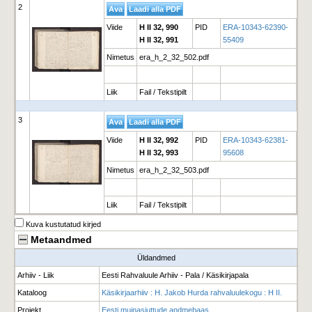
2
Viide
H II 32, 990
PID
ERA-10343-62390-
H II 32, 991
55409
Nimetus
era_h_2_32_502.pdf
Liik
Fail / Tekstipilt
3
Viide
H II 32, 992
PID
ERA-10343-62381-
H II 32, 993
95608
Nimetus
era_h_2_32_503.pdf
Liik
Fail / Tekstipilt
Kuva kustutatud kirjed
Metaandmed
Üldandmed
Arhiiv - Liik
Eesti Rahvaluule Arhiiv - Pala / Käsikirjapala
Kataloog
Käsikirjaarhiiv : H. Jakob Hurda rahvaluulekogu : H II.
Projekt
Eesti muinasjuttude andmebaas