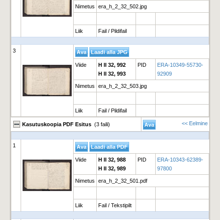
Nimetus
era_h_2_32_502.jpg
Liik
Fail / Pildifail
3
Viide
H II 32, 992
PID
ERA-10349-55730-
H II 32, 993
92909
Nimetus
era_h_2_32_503.jpg
Liik
Fail / Pildifail
<< Eelmine
Kasutuskoopia PDF Esitus
(3 faili)
1
Viide
H II 32, 988
PID
ERA-10343-62389-
H II 32, 989
97800
Nimetus
era_h_2_32_501.pdf
Liik
Fail / Tekstipilt