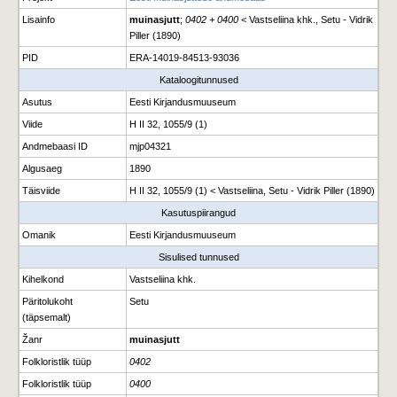
Lisainfo
muinasjutt
;
0402 + 0400
< Vastseliina khk., Setu - Vidrik
Piller (1890)
PID
ERA-14019-84513-93036
Kataloogitunnused
Asutus
Eesti Kirjandusmuuseum
Viide
H II 32, 1055/9 (1)
Andmebaasi ID
mjp04321
Algusaeg
1890
Täisviide
H II 32, 1055/9 (1) < Vastseliina, Setu - Vidrik Piller (1890)
Kasutuspiirangud
Omanik
Eesti Kirjandusmuuseum
Sisulised tunnused
Kihelkond
Vastseliina khk.
Päritolukoht
Setu
(täpsemalt)
Žanr
muinasjutt
Folkloristlik tüüp
0402
Folkloristlik tüüp
0400