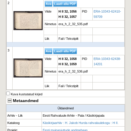
2
Viide
H II 32, 1056
PID
ERA-10343-62410-
H II 32, 1057
59709
Nimetus
era_h_2_32_535.pdf
Liik
Fail / Tekstipilt
3
Viide
H II 32, 1058
PID
ERA-10343-62438-
H II 32, 1059
14201
Nimetus
era_h_2_32_536.pdf
Liik
Fail / Tekstipilt
Kuva kustutatud kirjed
Metaandmed
Üldandmed
Arhiiv - Liik
Eesti Rahvaluule Arhiiv - Pala / Käsikirjapala
Kataloog
Käsikirjaarhiiv : H. Jakob Hurda rahvaluulekogu : H II.
Projekt
Eesti muinasjuttude andmebaas