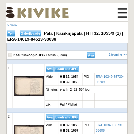
☰
> Säilik
Pala | Käsikirjapala | H II 32, 1055/9 (1) |
ERA-14019-84513-93036
Järgmine >>
Kasutuskoopia JPG Esitus
(3 faili)
1
Viide
H II 32, 1054
PID
ERA-10349-55730-
H II 32, 1055
93209
Nimetus
era_h_2_32_534.jpg
Liik
Fail / Pildifail
2
Viide
H II 32, 1056
PID
ERA-10349-55731-
H II 32, 1057
63608