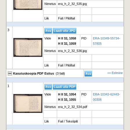
Nimetus
era_h_2_32_535.jpg
Liik
Fail / Pildifail
3
Viide
H II 32, 1058
PID
ERA-10349-55734-
H II 32, 1059
57805
Nimetus
era_h_2_32_536.jpg
Liik
Fail / Pildifail
<< Eelmine
Kasutuskoopia PDF Esitus
(3 faili)
1
Viide
H II 32, 1054
PID
ERA-10343-62443-
H II 32, 1055
00306
Nimetus
era_h_2_32_534.pdf
Liik
Fail / Tekstipilt