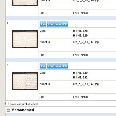
Nimetus
era_h_2_41_064.jpg
Liik
Fail / Pildifail
2
Viide
H II 41, 128
H II 41, 129
Nimetus
era_h_2_41_065.jpg
Liik
Fail / Pildifail
3
Viide
H II 41, 130
H II 41, 131
Nimetus
era_h_2_41_066.jpg
Liik
Fail / Pildifail
Kuva kustutatud kirjed
Metaandmed