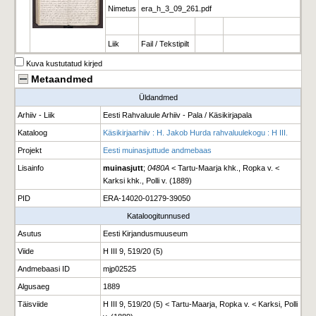
Nimetus
era_h_3_09_261.pdf
Liik
Fail / Tekstipilt
Kuva kustutatud kirjed
Metaandmed
Üldandmed
Arhiiv - Liik
Eesti Rahvaluule Arhiiv - Pala / Käsikirjapala
Kataloog
Käsikirjaarhiiv : H. Jakob Hurda rahvaluulekogu : H III.
Projekt
Eesti muinasjuttude andmebaas
Lisainfo
muinasjutt
;
0480A
< Tartu-Maarja khk., Ropka v. <
Karksi khk., Polli v. (1889)
PID
ERA-14020-01279-39050
Kataloogitunnused
Asutus
Eesti Kirjandusmuuseum
Viide
H III 9, 519/20 (5)
Andmebaasi ID
mjp02525
Algusaeg
1889
Täisviide
H III 9, 519/20 (5) < Tartu-Maarja, Ropka v. < Karksi, Polli