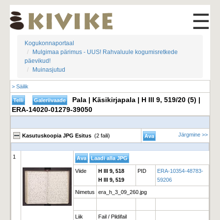
☰
Kogukonnaportaal
Mulgimaa pärimus - UUS! Rahvaluule kogumisretkede
päevikud!
Muinasjutud
> Säilik
Pala | Käsikirjapala | H III 9, 519/20 (5) |
ERA-14020-01279-39050
Järgmine >>
Kasutuskoopia JPG Esitus
(2 faili)
1
Viide
H III 9, 518
PID
ERA-10354-48783-
H III 9, 519
59206
Nimetus
era_h_3_09_260.jpg
Liik
Fail / Pildifail