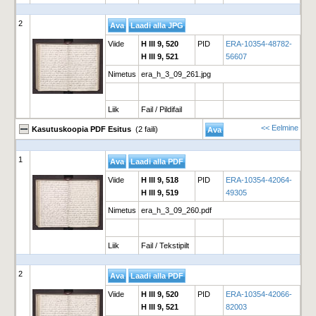
2
Viide
H III 9, 520
PID
ERA-10354-48782-
H III 9, 521
56607
Nimetus
era_h_3_09_261.jpg
Liik
Fail / Pildifail
<< Eelmine
Kasutuskoopia PDF Esitus
(2 faili)
1
Viide
H III 9, 518
PID
ERA-10354-42064-
H III 9, 519
49305
Nimetus
era_h_3_09_260.pdf
Liik
Fail / Tekstipilt
2
Viide
H III 9, 520
PID
ERA-10354-42066-
H III 9, 521
82003