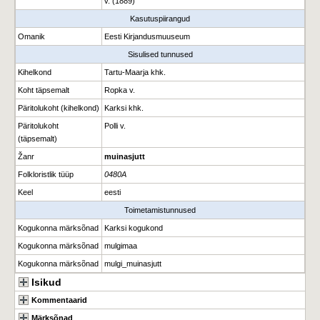
v. (1889)
Kasutuspiirangud
Omanik
Eesti Kirjandusmuuseum
Sisulised tunnused
Kihelkond
Tartu-Maarja khk.
Koht täpsemalt
Ropka v.
Päritolukoht (kihelkond)
Karksi khk.
Päritolukoht
Polli v.
(täpsemalt)
Žanr
muinasjutt
Folkloristlik tüüp
0480A
Keel
eesti
Toimetamistunnused
Kogukonna märksõnad
Karksi kogukond
Kogukonna märksõnad
mulgimaa
Kogukonna märksõnad
mulgi_muinasjutt
Isikud
Kommentaarid
Märksõnad