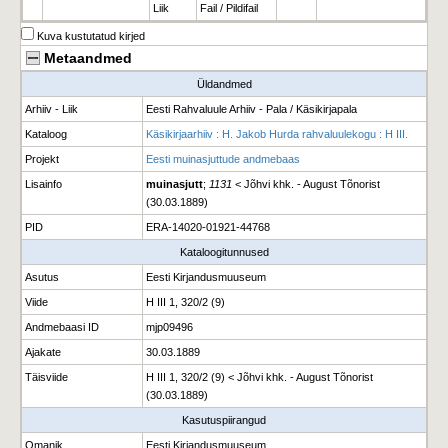
Liik
Fail / Pildifail
Kuva kustutatud kirjed
Metaandmed
Üldandmed
Arhiiv - Liik
Eesti Rahvaluule Arhiiv - Pala / Käsikirjapala
Kataloog
Käsikirjaarhiiv : H. Jakob Hurda rahvaluulekogu : H III.
Projekt
Eesti muinasjuttude andmebaas
Lisainfo
muinasjutt
;
1131
< Jõhvi khk. - August Tõnorist
(30.03.1889)
PID
ERA-14020-01921-44768
Kataloogitunnused
Asutus
Eesti Kirjandusmuuseum
Viide
H III 1, 320/2 (9)
Andmebaasi ID
mjp09496
Ajakate
30.03.1889
Täisviide
H III 1, 320/2 (9) < Jõhvi khk. - August Tõnorist
(30.03.1889)
Kasutuspiirangud
Omanik
Eesti Kirjandusmuuseum