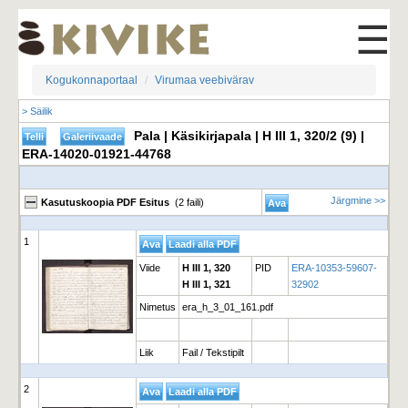
☰
Kogukonnaportaal
Virumaa veebivärav
> Säilik
Pala | Käsikirjapala | H III 1, 320/2 (9) |
ERA-14020-01921-44768
Järgmine >>
Kasutuskoopia PDF Esitus
(2 faili)
1
Viide
H III 1, 320
PID
ERA-10353-59607-
H III 1, 321
32902
Nimetus
era_h_3_01_161.pdf
Liik
Fail / Tekstipilt
2