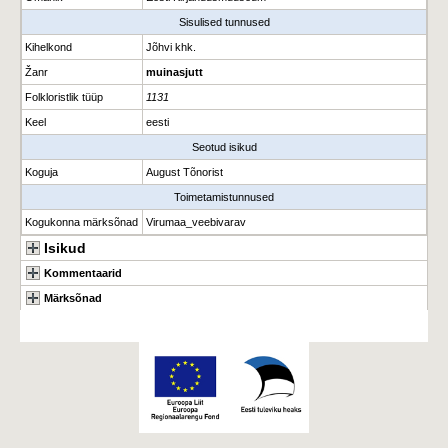
Sisulised tunnused
Kihelkond
Jõhvi khk.
Žanr
muinasjutt
Folkloristlik tüüp
1131
Keel
eesti
Seotud isikud
Koguja
August Tõnorist
Toimetamistunnused
Kogukonna märksõnad
Virumaa_veebivarav
Isikud
Kommentaarid
Märksõnad