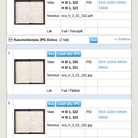
Viide
H III 1, 322
PID
ERA-10353-59591-
H III 1, 323
33808
Nimetus
era_h_3_01_162.pdf
Liik
Fail / Tekstipilt
<< Eelmine
Kasutuskoopia JPG Esitus
(2 faili)
1
Viide
H III 1, 320
PID
ERA-10354-48934-
H III 1, 321
99405
Nimetus
era_h_3_01_161.jpg
Liik
Fail / Pildifail
2
Viide
H III 1, 322
PID
ERA-10354-48949-
H III 1, 323
08600
Nimetus
era_h_3_01_162.jpg