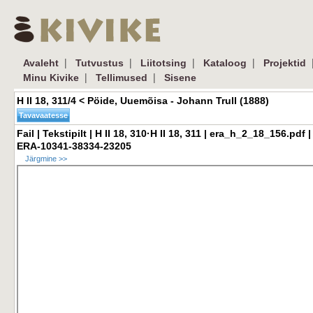
| 
| 
| 
| 
|
Avaleht
Tutvustus
Liitotsing
Kataloog
Projektid
| 
| 
Minu Kivike
Tellimused
Sisene
H II 18, 311/4 < Pöide, Uuemõisa - Johann Trull (1888) 
Fail | Tekstipilt | H II 18, 310·H II 18, 311 | era_h_2_18_156.pdf | 
ERA-10341-38334-23205
Järgmine >>