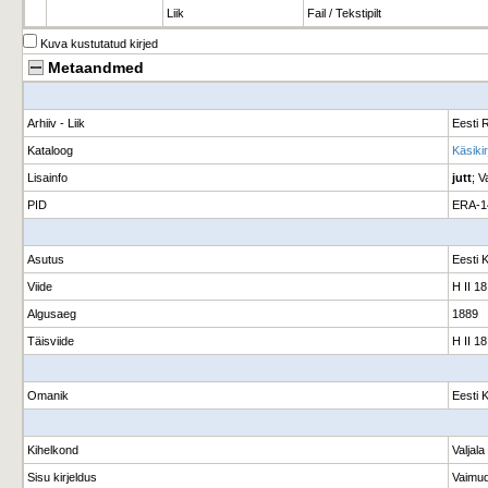
Liik
Fail / Tekstipilt
Kuva kustutatud kirjed
Metaandmed
Arhiiv - Liik
Eesti R
Kataloog
Käsikir
Lisainfo
jutt
; V
PID
ERA-1
Asutus
Eesti 
Viide
H II 18
Algusaeg
1889
Täisviide
H II 18
Omanik
Eesti 
Kihelkond
Valjala
Sisu kirjeldus
Vaimu