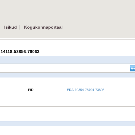
|
|
Isikud
Kogukonnaportaal
RA-14118-53856-78063
PID
ERA-10354-78704-73805