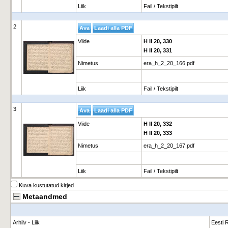
Liik
Fail / Tekstipilt
2
Viide
H II 20, 330
H II 20, 331
Nimetus
era_h_2_20_166.pdf
Liik
Fail / Tekstipilt
3
Viide
H II 20, 332
H II 20, 333
Nimetus
era_h_2_20_167.pdf
Liik
Fail / Tekstipilt
Kuva kustutatud kirjed
Metaandmed
Arhiiv - Liik
Eesti R