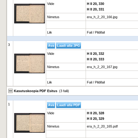
Viide
H II 20, 330
H II 20, 331
Nimetus
era_h_2_20_166.jpg
Liik
Fail / Pildifail
3
Viide
H II 20, 332
H II 20, 333
Nimetus
era_h_2_20_167.jpg
Liik
Fail / Pildifail
Kasutuskoopia PDF Esitus
(3 faili)
1
Viide
H II 20, 328
H II 20, 329
Nimetus
era_h_2_20_165.pdf