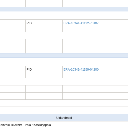
PID
ERA-10341-41122-70107
PID
ERA-10341-41159-04200
Üldandmed
ahvaluule Arhiiv - Pala / Käsikirjapala