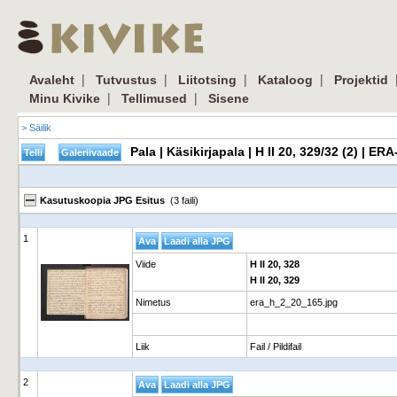
|
|
|
|
Avaleht
Tutvustus
Liitotsing
Kataloog
Projektid
|
|
Minu Kivike
Tellimused
Sisene
> Säilik
Pala | Käsikirjapala | H II 20, 329/32 (2) | E
Kasutuskoopia JPG Esitus
(3 faili)
1
Viide
H II 20, 328
H II 20, 329
Nimetus
era_h_2_20_165.jpg
Liik
Fail / Pildifail
2