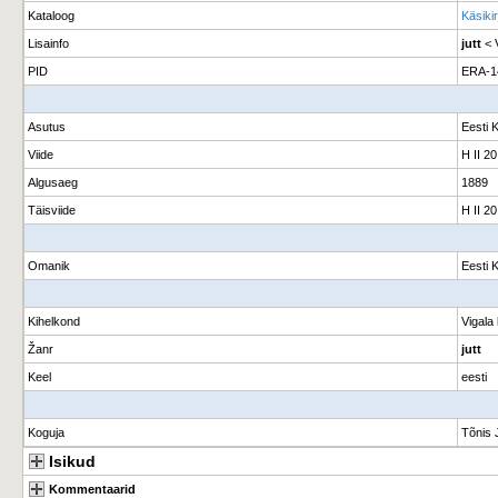
Kataloog
Käsikir
Lisainfo
jutt
< V
PID
ERA-1
Asutus
Eesti 
Viide
H II 20
Algusaeg
1889
Täisviide
H II 20
Omanik
Eesti 
Kihelkond
Vigala
Žanr
jutt
Keel
eesti
Koguja
Tõnis 
Isikud
Kommentaarid