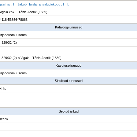
jaarhiiv : H. Jakob Hurda rahvaluulekogu : H II.
igala khk. - Tõnis Jeerik (1889)
4118-53856-78063
Kataloogitunnused
Kirjandusmuuseum
, 329/32 (2)
, 329/32 (2) < Vigala - Tõnis Jeerik (1889)
Kasutuspiirangud
Kirjandusmuuseum
Sisulised tunnused
 khk.
Seotud isikud
Jeerik