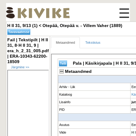
☰
H II 31, 9/13 (1) < Otepää, Otepää v. - Villem Vaher (1889) 
Fail | Tekstipilt | H II 
Metaandmed
Tekstistus
31, 8·H II 31, 9 |
era_h_2_31_005.pdf
| ERA-10343-62200-
18509
Järgmine >>