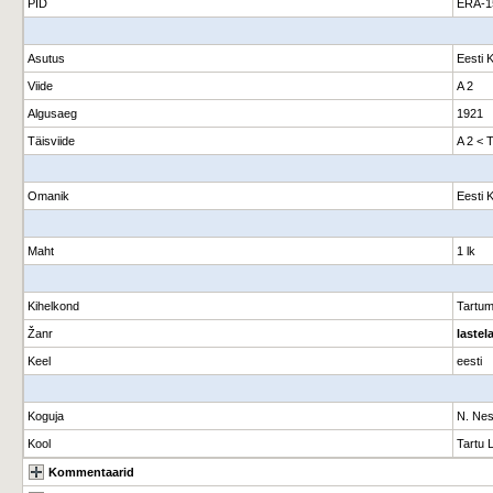
PID
ERA-1
Asutus
Eesti 
Viide
A 2
Algusaeg
1921
Täisviide
A 2 < 
Omanik
Eesti 
Maht
1 lk
Kihelkond
Tartu
Žanr
lastel
Keel
eesti
Koguja
N. Nes
Kool
Tartu 
Kommentaarid