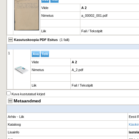
Viide
A 2
Nimetus
a_00002_001.pdf
Liik
Fail / Tekstipilt
Kasutuskoopia PDF Esitus
(1 faili)
1
Viide
A 2
Nimetus
A_2.pdf
Liik
Fail / Tekstipilt
Kuva kustutatud kirjed
Metaandmed
Arhiiv - Liik
Eesti R
Kataloog
Käsikir
Lisainfo
lastel