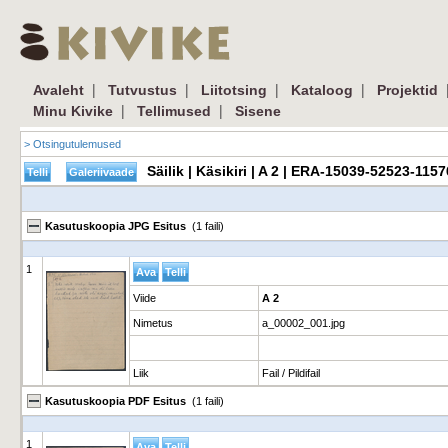
|
|
|
|
Avaleht
Tutvustus
Liitotsing
Kataloog
Projektid
|
|
Minu Kivike
Tellimused
Sisene
> Otsingutulemused
Säilik | Käsikiri | A 2 | ERA-15039-52523-1157
Kasutuskoopia JPG Esitus
(1 faili)
1
Viide
A 2
Nimetus
a_00002_001.jpg
Liik
Fail / Pildifail
Kasutuskoopia PDF Esitus
(1 faili)
1