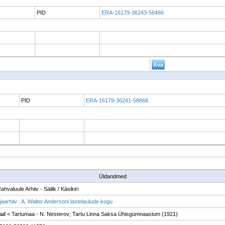
PID
ERA-16179-36243-56466
PID
ERA-16179-36241-58668
Üldandmed
ahvaluule Arhiiv - Säilik / Käsikiri
jaarhiiv : A. Walter Andersoni lastelaulude kogu
aul
< Tartumaa - N. Nesterov; Tartu Linna Saksa Ühisgümnaasium (1921)