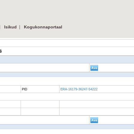
|
|
Isikud
Kogukonnaportaal
6
PID
ERA-16179-36247-54222