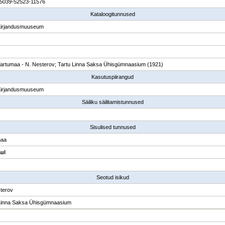
5039-52523-11576
Kataloogitunnused
Kirjandusmuuseum
Tartumaa - N. Nesterov; Tartu Linna Saksa Ühisgümnaasium (1921)
Kasutuspiirangud
Kirjandusmuuseum
Säiliku säilitamistunnused
Sisulised tunnused
maa
aul
Seotud isikud
terov
Linna Saksa Ühisgümnaasium