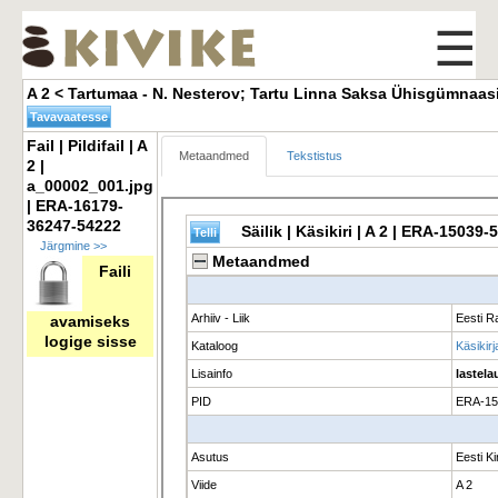
☰
A 2 < Tartumaa - N. Nesterov; Tartu Linna Saksa Ühisgümnaasi
Fail | Pildifail | A 
Metaandmed
Tekstistus
2 |
a_00002_001.jpg
| ERA-16179-
36247-54222
Järgmine >>
Faili
avamiseks
logige sisse