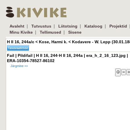
| 
| 
| 
| 
|
Avaleht
Tutvustus
Liitotsing
Kataloog
Projektid
| 
| 
Minu Kivike
Tellimused
Sisene
H II 16, 244a/c < Kose, Harmi k. < Kodavere - W. Lepp (30.01.188
Fail | Pildifail | H II 16, 244·H II 16, 244a | era_h_2_16_123.jpg | 
ERA-10354-78527-86102
Järgmine >>