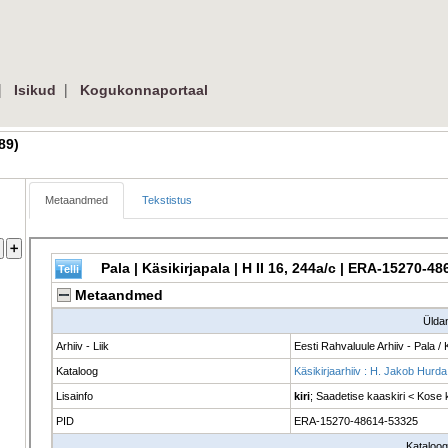
 
| 
Isikud
Kogukonnaportaal
9) 
Metaandmed
Tekstistus