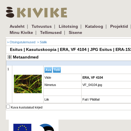
|
|
|
|
Avaleht
Tutvustus
Liitotsing
Kataloog
Projektid
|
|
Minu Kivike
Tellimused
Sisene
> Otsingutulemused
> Säilik
Esitus | Kasutuskoopia | ERA, VF 4104 | JPG Esitus | ERA-1
Metaandmed
1
Viide
ERA, VF 4104
Nimetus
VF_04104.jpg
Liik
Fail / Pildifail
Kuva kustutatud kirjed