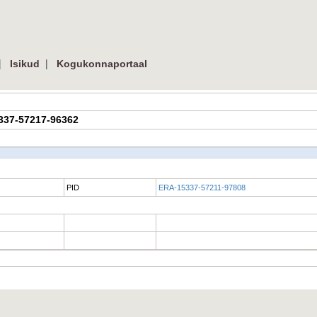
|
|
Isikud
Kogukonnaportaal
5337-57217-96362
PID
ERA-15337-57211-97808