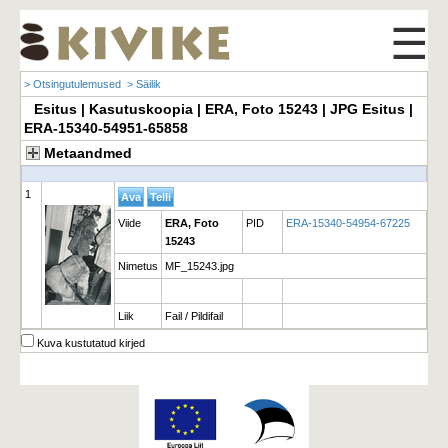
☰
> Otsingutulemused
> Säilik
Esitus | Kasutuskoopia | ERA, Foto 15243 | JPG Esitus |
ERA-15340-54951-65858
Metaandmed
1
Viide
ERA, Foto
PID
ERA-15340-54954-67225
15243
Nimetus
MF_15243.jpg
Liik
Fail / Pildifail
Kuva kustutatud kirjed