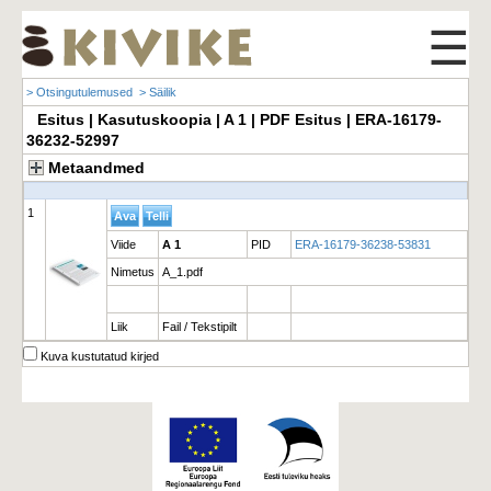
☰
> Otsingutulemused
> Säilik
Esitus | Kasutuskoopia | A 1 | PDF Esitus | ERA-16179-
36232-52997
Metaandmed
1
Viide
A 1
PID
ERA-16179-36238-53831
Nimetus
A_1.pdf
Liik
Fail / Tekstipilt
Kuva kustutatud kirjed