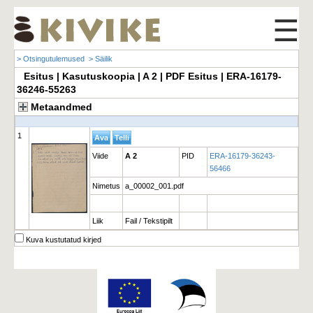
☰
> Otsingutulemused
> Säilik
Esitus | Kasutuskoopia | A 2 | PDF Esitus | ERA-16179-
36246-55263
Metaandmed
1
Viide
A 2
PID
ERA-16179-36243-
56466
Nimetus
a_00002_001.pdf
Liik
Fail / Tekstipilt
Kuva kustutatud kirjed