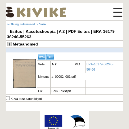
☰
> Otsingutulemused
> Säilik
Esitus | Kasutuskoopia | A 2 | PDF Esitus | ERA-16179-
36246-55263
Metaandmed
1
Viide
A 2
PID
ERA-16179-36243-
56466
Nimetus
a_00002_001.pdf
Liik
Fail / Tekstipilt
Kuva kustutatud kirjed