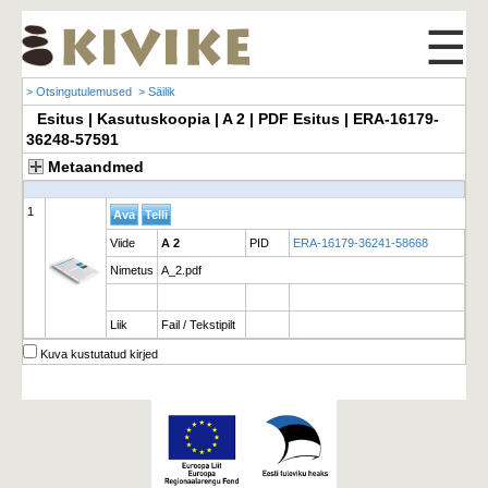
☰
> Otsingutulemused
> Säilik
Esitus | Kasutuskoopia | A 2 | PDF Esitus | ERA-16179-
36248-57591
Metaandmed
1
Viide
A 2
PID
ERA-16179-36241-58668
Nimetus
A_2.pdf
Liik
Fail / Tekstipilt
Kuva kustutatud kirjed