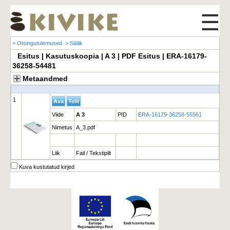
☰
> Otsingutulemused
> Säilik
Esitus | Kasutuskoopia | A 3 | PDF Esitus | ERA-16179-
36258-54481
Metaandmed
1
Viide
A 3
PID
ERA-16179-36258-55561
Nimetus
A_3.pdf
Liik
Fail / Tekstipilt
Kuva kustutatud kirjed