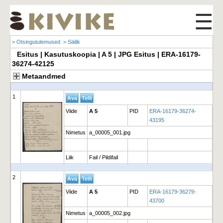
☰
> Otsingutulemused
> Säilik
Esitus | Kasutuskoopia | A 5 | JPG Esitus | ERA-16179-
36274-42125
Metaandmed
1
Viide
A 5
PID
ERA-16179-36274-
43195
Nimetus
a_00005_001.jpg
Liik
Fail / Pildifail
2
Viide
A 5
PID
ERA-16179-36279-
43700
Nimetus
a_00005_002.jpg