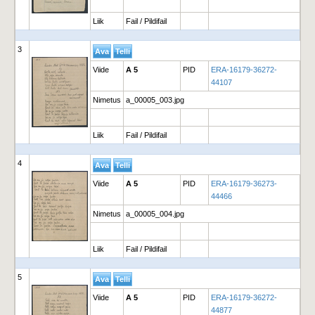
Liik
Fail / Pildifail
3
Viide
A 5
PID
ERA-16179-36272-
44107
Nimetus
a_00005_003.jpg
Liik
Fail / Pildifail
4
Viide
A 5
PID
ERA-16179-36273-
44466
Nimetus
a_00005_004.jpg
Liik
Fail / Pildifail
5
Viide
A 5
PID
ERA-16179-36272-
44877