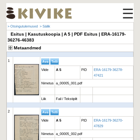
☰
> Otsingutulemused
> Säilik
Esitus | Kasutuskoopia | A 5 | PDF Esitus | ERA-16179-
36276-46383
Metaandmed
1
Viide
A 5
PID
ERA-16179-36278-
47421
Nimetus
a_00005_001.pdf
Liik
Fail / Tekstipilt
2
Viide
A 5
PID
ERA-16179-36270-
47829
Nimetus
a_00005_002.pdf