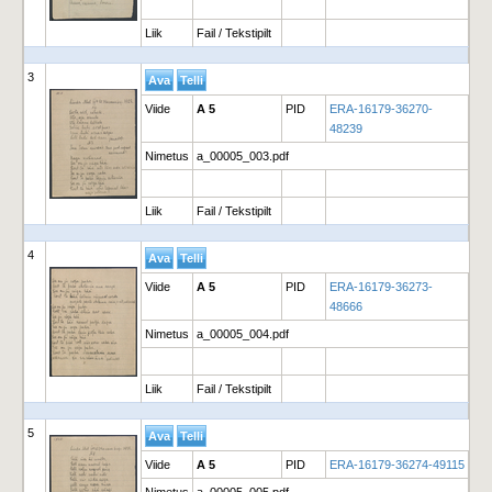
Liik
Fail / Tekstipilt
3
Viide
A 5
PID
ERA-16179-36270-
48239
Nimetus
a_00005_003.pdf
Liik
Fail / Tekstipilt
4
Viide
A 5
PID
ERA-16179-36273-
48666
Nimetus
a_00005_004.pdf
Liik
Fail / Tekstipilt
5
Viide
A 5
PID
ERA-16179-36274-49115