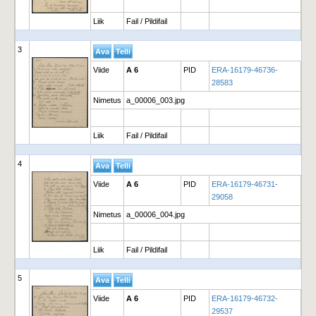
Liik
Fail / Pildifail
3
Viide
A 6
PID
ERA-16179-46736-
28583
Nimetus
a_00006_003.jpg
Liik
Fail / Pildifail
4
Viide
A 6
PID
ERA-16179-46731-
29058
Nimetus
a_00006_004.jpg
Liik
Fail / Pildifail
5
Viide
A 6
PID
ERA-16179-46732-
29537