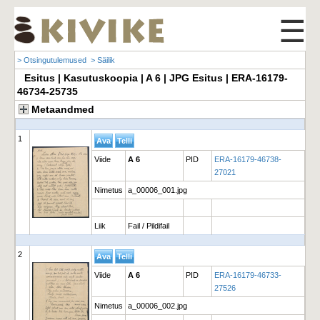
☰
> Otsingutulemused
> Säilik
Esitus | Kasutuskoopia | A 6 | JPG Esitus | ERA-16179-
46734-25735
Metaandmed
1
Viide
A 6
PID
ERA-16179-46738-
27021
Nimetus
a_00006_001.jpg
Liik
Fail / Pildifail
2
Viide
A 6
PID
ERA-16179-46733-
27526
Nimetus
a_00006_002.jpg