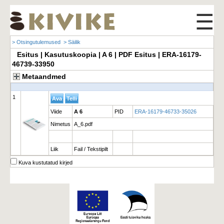
☰
> Otsingutulemused
> Säilik
Esitus | Kasutuskoopia | A 6 | PDF Esitus | ERA-16179-
46739-33950
Metaandmed
1
Viide
A 6
PID
ERA-16179-46733-35026
Nimetus
A_6.pdf
Liik
Fail / Tekstipilt
Kuva kustutatud kirjed