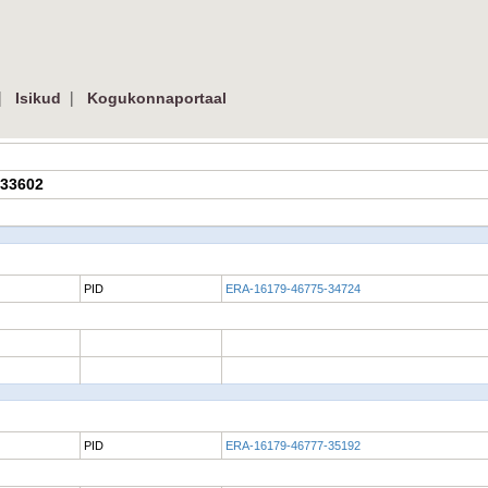
|
|
Isikud
Kogukonnaportaal
-33602
PID
ERA-16179-46775-34724
PID
ERA-16179-46777-35192