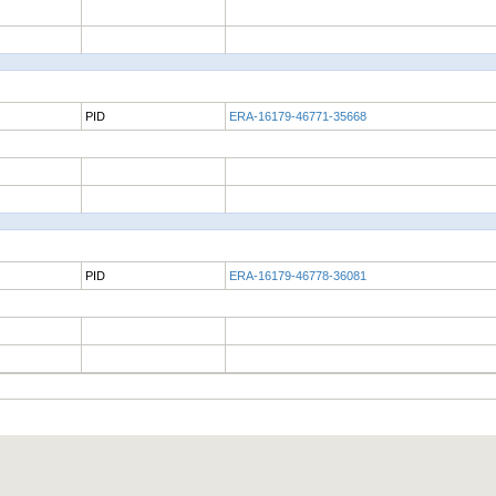
PID
ERA-16179-46771-35668
PID
ERA-16179-46778-36081