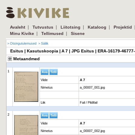
|
|
|
|
Avaleht
Tutvustus
Liitotsing
Kataloog
Projektid
|
|
Minu Kivike
Tellimused
Sisene
> Otsingutulemused
> Säilik
Esitus | Kasutuskoopia | A 7 | JPG Esitus | ERA-16179-46777
Metaandmed
1
Viide
A 7
Nimetus
a_00007_001.jpg
Liik
Fail / Pildifail
2
Viide
A 7
Nimetus
a_00007_002.jpg