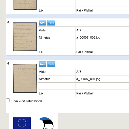
Liik
Fail / Pildifail
3
Viide
A 7
Nimetus
a_00007_003.jpg
Liik
Fail / Pildifail
4
Viide
A 7
Nimetus
a_00007_004.jpg
Liik
Fail / Pildifail
Kuva kustutatud kirjed