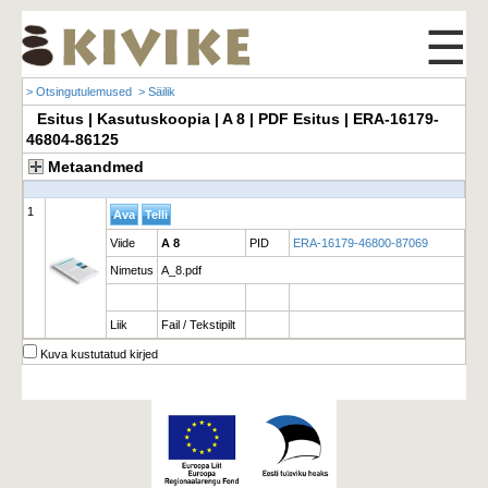
☰
> Otsingutulemused
> Säilik
Esitus | Kasutuskoopia | A 8 | PDF Esitus | ERA-16179-
46804-86125
Metaandmed
1
Viide
A 8
PID
ERA-16179-46800-87069
Nimetus
A_8.pdf
Liik
Fail / Tekstipilt
Kuva kustutatud kirjed