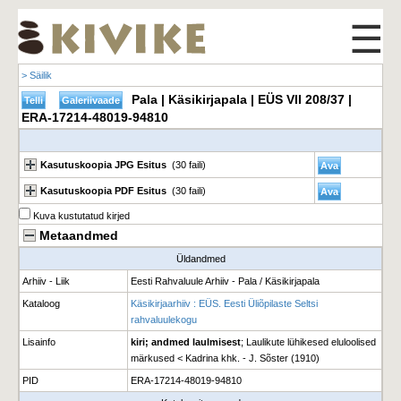
☰
> Säilik
Pala | Käsikirjapala | EÜS VII 208/37 |
ERA-17214-48019-94810
Kasutuskoopia JPG Esitus
(30 faili)
Kasutuskoopia PDF Esitus
(30 faili)
Kuva kustutatud kirjed
Metaandmed
Üldandmed
Arhiiv - Liik
Eesti Rahvaluule Arhiiv - Pala / Käsikirjapala
Kataloog
Käsikirjaarhiiv : EÜS. Eesti Üliõpilaste Seltsi
rahvaluulekogu
Lisainfo
kiri; andmed laulmisest
; Laulikute lühikesed eluloolised
märkused < Kadrina khk. - J. Sõster (1910)
PID
ERA-17214-48019-94810