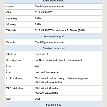
Kataloogitunnused
Asutus
Eesti Kirjandusmuuseum
Viide
EÜS VII 208/37
Algusaeg
1910
Lõpuaeg
1910
Täisviide
EÜS VII 208/37 < Kadrina - J. Sõster (1910)
Kasutuspiirangud
Omanik
Eesti Kirjandusmuuseum
Sisulised tunnused
Kihelkond
Kadrina khk.
Sisu kirjeldus
Laulikute lühikesed eluloolised märkused
Žanr
kiri
Žanr
andmed laulmisest
ERA märksõna
Märksõna1
:
Folkloristika ja rahvaluulekogumine
Märksõna2
:
kaastööline
ERA märksõna
Märksõna1
:
Muusika
Märksõna2
:
laulmine
Keel
eesti
Seotud isikud