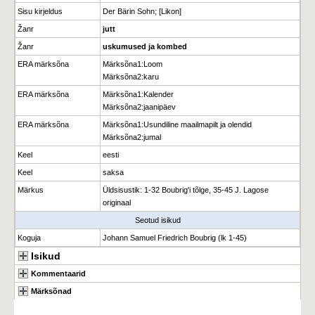
Sisu kirjeldus
Der Bärin Sohn; [Likon]
Žanr
jutt
Žanr
uskumused ja kombed
ERA märksõna
Märksõna1
:
Loom
Märksõna2
:
karu
ERA märksõna
Märksõna1
:
Kalender
Märksõna2
:
jaanipäev
ERA märksõna
Märksõna1
:
Usundiline maailmapilt ja olendid
Märksõna2
:
jumal
Keel
eesti
Keel
saksa
Märkus
Üldsisustik: 1-32 Boubrig'i tõlge, 35-45 J. Lagose
originaal
Seotud isikud
Koguja
Johann Samuel Friedrich Boubrig (lk 1-45)
Isikud
Kommentaarid
Märksõnad