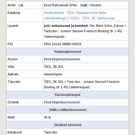
Arhiiv - Liik
Eesti Rahvaluule Arhiiv - Säilik / Käsikiri
Kataloog
Käsikirjaarhiiv : ÕES. Õpetatud Eesti Seltsi
rahvaluulekogu (= GEG) : ÕES, SK. Saksa kogu
Lisainfo
jutt; uskumused ja kombed
; Der Bärin Sohn; [Likon] <
Tartu linn - Johann Samuel Friedrich Boubrig (lk 1-45)
(dateeringuta)
PID
ERA-19142-38980-60629
Kataloogitunnused
Asutus
Eesti Kirjandusmuuseum
Viide
ÕES, SK 201
Ajakate
dateeringuta
Täisviide
ÕES, SK 201 < Tartu linn - Johann Samuel Friedrich
Boubrig (lk 1-45) (dateeringuta)
Kasutuspiirangud
Omanik
Eesti Kirjandusmuuseum
Säiliku säilitamistunnused
Maht
45 lk
Sisulised tunnused
Kihelkond
Tartu linn