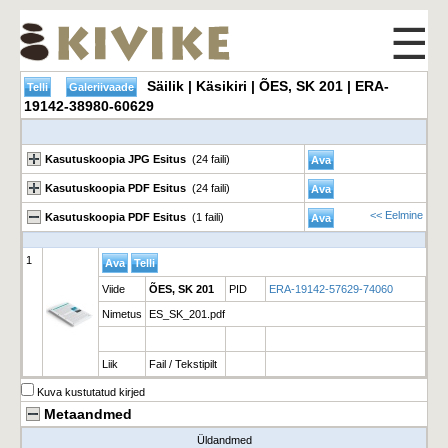
☰
Säilik | Käsikiri | ÕES, SK 201 | ERA-
19142-38980-60629
Kasutuskoopia JPG Esitus
(24 faili)
Kasutuskoopia PDF Esitus
(24 faili)
<< Eelmine
Kasutuskoopia PDF Esitus
(1 faili)
1
Viide
ÕES, SK 201
PID
ERA-19142-57629-74060
Nimetus
ES_SK_201.pdf
Liik
Fail / Tekstipilt
Kuva kustutatud kirjed
Metaandmed
Üldandmed