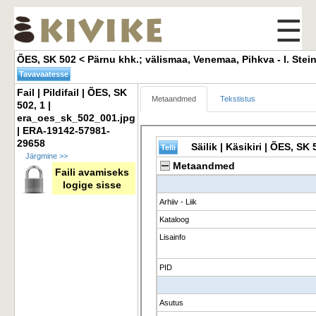
☰
ÕES, SK 502 < Pärnu khk.; välismaa, Venemaa, Pihkva - I. Stein (
Fail | Pildifail | ÕES, SK 
Metaandmed
Tekstistus
502, 1 |
era_oes_sk_502_001.jpg
| ERA-19142-57981-
29658
Järgmine >>
Faili avamiseks
logige sisse