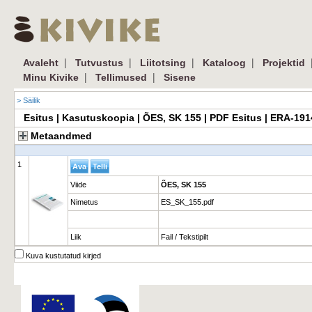
|
|
|
|
Avaleht
Tutvustus
Liitotsing
Kataloog
Projektid
|
|
Minu Kivike
Tellimused
Sisene
> Säilik
Esitus | Kasutuskoopia | ÕES, SK 155 | PDF Esitus | ERA-19
Metaandmed
1
Viide
ÕES, SK 155
Nimetus
ES_SK_155.pdf
Liik
Fail / Tekstipilt
Kuva kustutatud kirjed