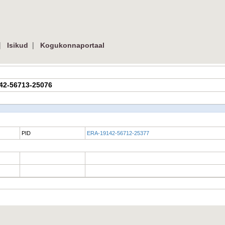
|
|
Isikud
Kogukonnaportaal
142-56713-25076
PID
ERA-19142-56712-25377