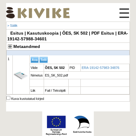
☰
> Säilik
Esitus | Kasutuskoopia | ÕES, SK 502 | PDF Esitus | ERA-
19142-57988-34601
Metaandmed
1
Viide
ÕES, SK 502
PID
ERA-19142-57983-34876
Nimetus
ES_SK_502.pdf
Liik
Fail / Tekstipilt
Kuva kustutatud kirjed