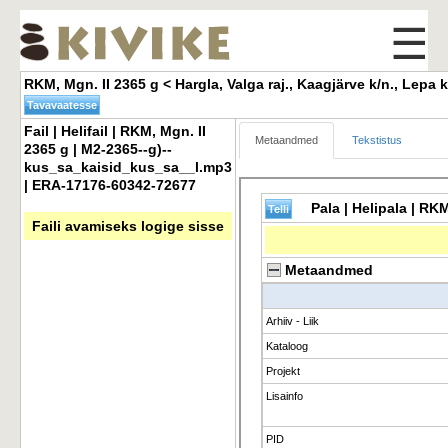
☰
RKM, Mgn. II 2365 g < Hargla, Valga raj., Kaagjärve k/n., Lepa k.
Fail | Helifail | RKM, Mgn. II 
Metaandmed
Tekstistus
2365 g | M2-2365--g)--
kus_sa_kaisid_kus_sa__l.mp3
| ERA-17176-60342-72677
Faili avamiseks logige sisse