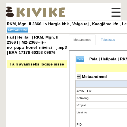
☰
RKM, Mgn. II 2366 l < Hargla khk., Valga raj., Kaagjärve k/n., Le
Fail | Helifail | RKM, Mgn. II 
Metaandmed
Tekstistus
2366 l | M2-2366--l)--
no_papa_konel_niiviisi__j.mp3
| ERA-17176-60353-09676
Faili avamiseks logige sisse