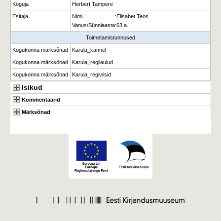
Koguja
Herbert Tampere
Esitaja
Nimi
:
Elisabet Teos
Vanus/Sünniaasta
:
63 a.
Toimetamistunnused
Kogukonna märksõnad
Karula_kannel
Kogukonna märksõnad
Karula_regilaulud
Kogukonna märksõnad
Karula_regiviisid
Isikud
Kommentaarid
Märksõnad