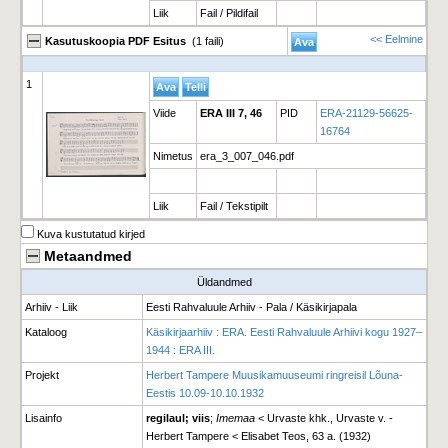
Liik
Fail / Pildifail
<< Eelmine
Kasutuskoopia PDF Esitus
(1 faili)
1
Viide
ERA III 7, 46
PID
ERA-21129-56625-
16764
Nimetus
era_3_007_046.pdf
Liik
Fail / Tekstipilt
Kuva kustutatud kirjed
Metaandmed
Üldandmed
Arhiiv - Liik
Eesti Rahvaluule Arhiiv - Pala / Käsikirjapala
Kataloog
Käsikirjaarhiiv : ERA. Eesti Rahvaluule Arhiivi kogu 1927–
1944 : ERA III.
Projekt
Herbert Tampere Muusikamuuseumi ringreisil Lõuna-
Eestis 10.09-10.10.1932
Lisainfo
regilaul; viis
;
Imemaa
< Urvaste khk., Urvaste v. -
Herbert Tampere < Elisabet Teos, 63 a. (1932)