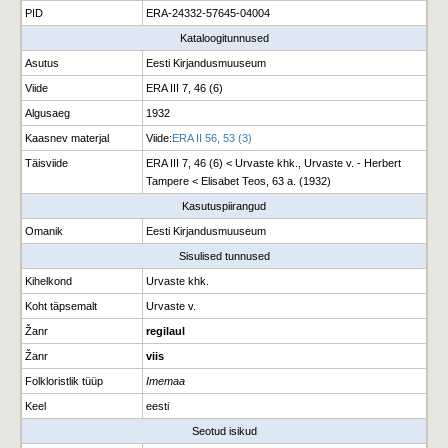
PID
ERA-24332-57645-04004
Kataloogitunnused
Asutus
Eesti Kirjandusmuuseum
Viide
ERA III 7, 46 (6)
Algusaeg
1932
Kaasnev materjal
Viide
:
ERA II 56, 53 (3)
Täisviide
ERA III 7, 46 (6) < Urvaste khk., Urvaste v. - Herbert
Tampere < Elisabet Teos, 63 a. (1932)
Kasutuspiirangud
Omanik
Eesti Kirjandusmuuseum
Sisulised tunnused
Kihelkond
Urvaste khk.
Koht täpsemalt
Urvaste v.
Žanr
regilaul
Žanr
viis
Folkloristlik tüüp
Imemaa
Keel
eesti
Seotud isikud