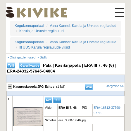
☰
Kogukonnaportaal
Vana Kannel: Karula ja Urvaste regilaulud
Karula ja Urvaste regilaulud
Kogukonnaportaal
Vana Kannel: Karula ja Urvaste regilaulud
!!! UUS Karula regilaulude viisid
> Otsingutulemused
> Säilik
Pala | Käsikirjapala | ERA III 7, 46 (6) |
ERA-24332-57645-04004
Järgmine >>
Kasutuskoopia JPG Esitus
(1 faili)
1
Viide
ERA III 7, 46
PID
ERA-16312-37790-
97719
Nimetus
era_3_007_046.jpg