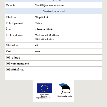
Omanik
Eesti Kirjandusmuuseum
Sisulised tunnused
Kihelkond
Otepää khk.
Koht täpsemalt
Palupera
Žanr
rahvameditsiin
ERA märksõna
Märksõna1
:
Meditsiin
Märksõna2
:
kärn
Märksõna
kärn
Keel
eesti
Isikud
Kommentaarid
Märksõnad