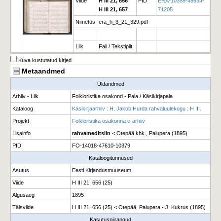
Viide
H III 21, 656
PID
ERA-10355-48634-
H III 21, 657
71205
Nimetus
era_h_3_21_329.pdf
Liik
Fail / Tekstipilt
Kuva kustutatud kirjed
Metaandmed
Üldandmed
Arhiiv - Liik
Folkloristika osakond - Pala / Käsikirjapala
Kataloog
Käsikirjaarhiiv : H. Jakob Hurda rahvaluulekogu : H III.
Projekt
Folkloristika osakonna e-arhiiv
Lisainfo
rahvameditsiin
< Otepää khk., Palupera (1895)
PID
FO-14018-47610-10379
Kataloogitunnused
Asutus
Eesti Kirjandusmuuseum
Viide
H III 21, 656 (25)
Algusaeg
1895
Täisviide
H III 21, 656 (25) < Otepää, Palupera - J. Kukrus (1895)
Kasutuspiirangud