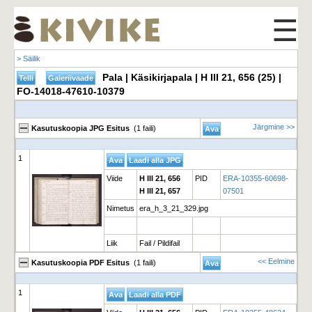
☰
> Säilik
Pala | Käsikirjapala | H III 21, 656 (25) |
FO-14018-47610-10379
Järgmine >>
Kasutuskoopia JPG Esitus
(1 faili)
1
Viide
H III 21, 656
PID
ERA-10355-60698-
H III 21, 657
07501
Nimetus
era_h_3_21_329.jpg
Liik
Fail / Pildifail
<< Eelmine
Kasutuskoopia PDF Esitus
(1 faili)
1