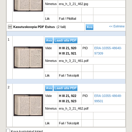
Nimetus
era_h_3_21_462.jpg
Liik
Fail / Pildifail
<< Eelmine
Kasutuskoopia PDF Esitus
(2 faili)
1
Viide
H III 21, 920
PID
ERA-10355-48640-
H III 21, 921
97309
Nimetus
era_h_3_21_461.pdf
Liik
Fail / Tekstipilt
2
Viide
H III 21, 922
PID
ERA-10355-48648-
H III 21, 923
99501
Nimetus
era_h_3_21_462.pdf
Liik
Fail / Tekstipilt
Kuva kustutatud kirjed