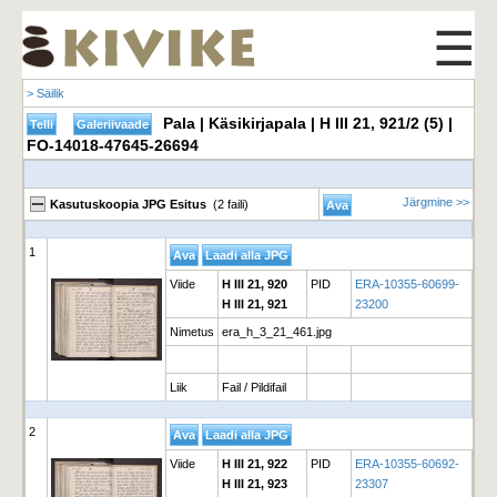
☰
> Säilik
Pala | Käsikirjapala | H III 21, 921/2 (5) |
FO-14018-47645-26694
Järgmine >>
Kasutuskoopia JPG Esitus
(2 faili)
1
Viide
H III 21, 920
PID
ERA-10355-60699-
H III 21, 921
23200
Nimetus
era_h_3_21_461.jpg
Liik
Fail / Pildifail
2
Viide
H III 21, 922
PID
ERA-10355-60692-
H III 21, 923
23307