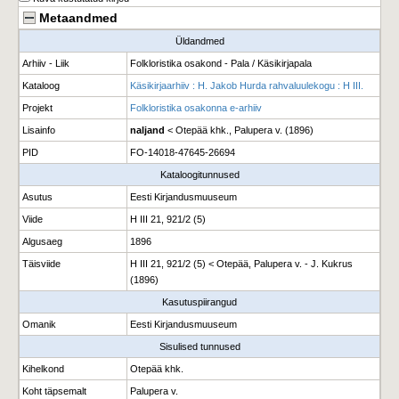
Metaandmed
Üldandmed
Arhiiv - Liik
Folkloristika osakond - Pala / Käsikirjapala
Kataloog
Käsikirjaarhiiv : H. Jakob Hurda rahvaluulekogu : H III.
Projekt
Folkloristika osakonna e-arhiiv
Lisainfo
naljand
< Otepää khk., Palupera v. (1896)
PID
FO-14018-47645-26694
Kataloogitunnused
Asutus
Eesti Kirjandusmuuseum
Viide
H III 21, 921/2 (5)
Algusaeg
1896
Täisviide
H III 21, 921/2 (5) < Otepää, Palupera v. - J. Kukrus
(1896)
Kasutuspiirangud
Omanik
Eesti Kirjandusmuuseum
Sisulised tunnused
Kihelkond
Otepää khk.
Koht täpsemalt
Palupera v.