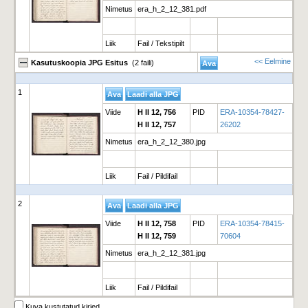
Nimetus
era_h_2_12_381.pdf
Liik
Fail / Tekstipilt
<< Eelmine
Kasutuskoopia JPG Esitus
(2 faili)
1
Viide
H II 12, 756
PID
ERA-10354-78427-
H II 12, 757
26202
Nimetus
era_h_2_12_380.jpg
Liik
Fail / Pildifail
2
Viide
H II 12, 758
PID
ERA-10354-78415-
H II 12, 759
70604
Nimetus
era_h_2_12_381.jpg
Liik
Fail / Pildifail
Kuva kustutatud kirjed