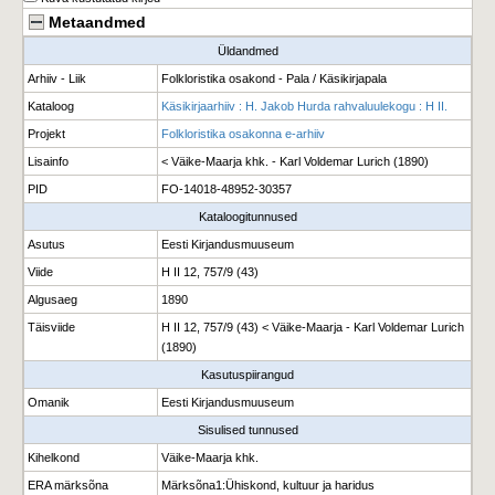
Metaandmed
Üldandmed
Arhiiv - Liik
Folkloristika osakond - Pala / Käsikirjapala
Kataloog
Käsikirjaarhiiv : H. Jakob Hurda rahvaluulekogu : H II.
Projekt
Folkloristika osakonna e-arhiiv
Lisainfo
< Väike-Maarja khk. - Karl Voldemar Lurich (1890)
PID
FO-14018-48952-30357
Kataloogitunnused
Asutus
Eesti Kirjandusmuuseum
Viide
H II 12, 757/9 (43)
Algusaeg
1890
Täisviide
H II 12, 757/9 (43) < Väike-Maarja - Karl Voldemar Lurich
(1890)
Kasutuspiirangud
Omanik
Eesti Kirjandusmuuseum
Sisulised tunnused
Kihelkond
Väike-Maarja khk.
ERA märksõna
Märksõna1
:
Ühiskond, kultuur ja haridus