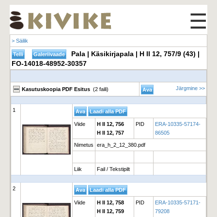
☰
> Säilik
Pala | Käsikirjapala | H II 12, 757/9 (43) |
FO-14018-48952-30357
Järgmine >>
Kasutuskoopia PDF Esitus
(2 faili)
1
Viide
H II 12, 756
PID
ERA-10335-57174-
H II 12, 757
86505
Nimetus
era_h_2_12_380.pdf
Liik
Fail / Tekstipilt
2
Viide
H II 12, 758
PID
ERA-10335-57171-
H II 12, 759
79208