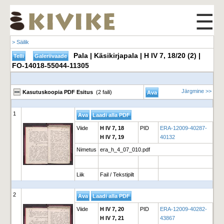
☰
> Säilik
Pala | Käsikirjapala | H IV 7, 18/20 (2) |
FO-14018-55044-11305
Järgmine >>
Kasutuskoopia PDF Esitus
(2 faili)
1
Viide
H IV 7, 18
PID
ERA-12009-40287-
H IV 7, 19
40132
Nimetus
era_h_4_07_010.pdf
Liik
Fail / Tekstipilt
2
Viide
H IV 7, 20
PID
ERA-12009-40282-
H IV 7, 21
43867