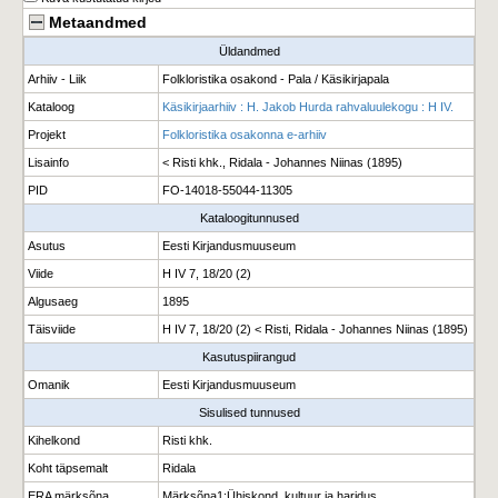
Metaandmed
Üldandmed
Arhiiv - Liik
Folkloristika osakond - Pala / Käsikirjapala
Kataloog
Käsikirjaarhiiv : H. Jakob Hurda rahvaluulekogu : H IV.
Projekt
Folkloristika osakonna e-arhiiv
Lisainfo
< Risti khk., Ridala - Johannes Niinas (1895)
PID
FO-14018-55044-11305
Kataloogitunnused
Asutus
Eesti Kirjandusmuuseum
Viide
H IV 7, 18/20 (2)
Algusaeg
1895
Täisviide
H IV 7, 18/20 (2) < Risti, Ridala - Johannes Niinas (1895)
Kasutuspiirangud
Omanik
Eesti Kirjandusmuuseum
Sisulised tunnused
Kihelkond
Risti khk.
Koht täpsemalt
Ridala
ERA märksõna
Märksõna1
:
Ühiskond, kultuur ja haridus