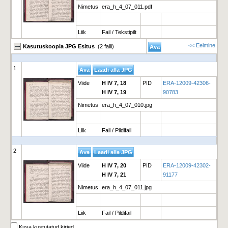
Nimetus
era_h_4_07_011.pdf
Liik
Fail / Tekstipilt
<< Eelmine
Kasutuskoopia JPG Esitus
(2 faili)
1
Viide
H IV 7, 18
PID
ERA-12009-42306-
H IV 7, 19
90783
Nimetus
era_h_4_07_010.jpg
Liik
Fail / Pildifail
2
Viide
H IV 7, 20
PID
ERA-12009-42302-
H IV 7, 21
91177
Nimetus
era_h_4_07_011.jpg
Liik
Fail / Pildifail
Kuva kustutatud kirjed