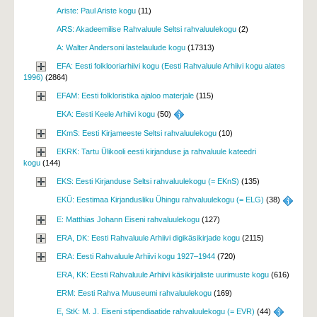
Ariste: Paul Ariste kogu
(11)
ARS: Akadeemilise Rahvaluule Seltsi rahvaluulekogu
(2)
A: Walter Andersoni lastelaulude kogu
(17313)
EFA: Eesti folklooriarhiivi kogu (Eesti Rahvaluule Arhiivi kogu alates
1996)
(2864)
EFAM: Eesti folkloristika ajaloo materjale
(115)
EKA: Eesti Keele Arhiivi kogu
(50) 
EKmS: Eesti Kirjameeste Seltsi rahvaluulekogu
(10)
EKRK: Tartu Ülikooli eesti kirjanduse ja rahvaluule kateedri
kogu
(144)
EKS: Eesti Kirjanduse Seltsi rahvaluulekogu (= EKnS)
(135)
EKÜ: Eestimaa Kirjandusliku Ühingu rahvaluulekogu (= ELG)
(38) 
E: Matthias Johann Eiseni rahvaluulekogu
(127)
ERA, DK: Eesti Rahvaluule Arhiivi digikäsikirjade kogu
(2115)
ERA: Eesti Rahvaluule Arhiivi kogu 1927–1944
(720)
ERA, KK: Eesti Rahvaluule Arhiivi käsikirjaliste uurimuste kogu
(616)
ERM: Eesti Rahva Muuseumi rahvaluulekogu
(169)
E, StK: M. J. Eiseni stipendiaatide rahvaluulekogu (= EVR)
(44) 