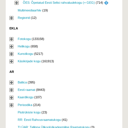
ÕES: Õpetatud Eesti Seltsi rahvaluulekogu (= GEG)
(714) 
Multimeediaarhiiv
(19)
Registrid
(12)
EKLA
Fotokogu
(133158)
Helikogu
(658)
Kunstikogu
(5217)
Käsikirjade kogu
(161913)
AR
Baltica
(395)
Eesti raamat
(8443)
Kaardikogu
(107)
Perioodika
(214)
Pisitrükiste kogu
(23)
RR: Eesti Rahvusraamatukogu
(41)
TLÜAR: Tallinna Ülikooli Akadeemiline Raamatukogu
(3)