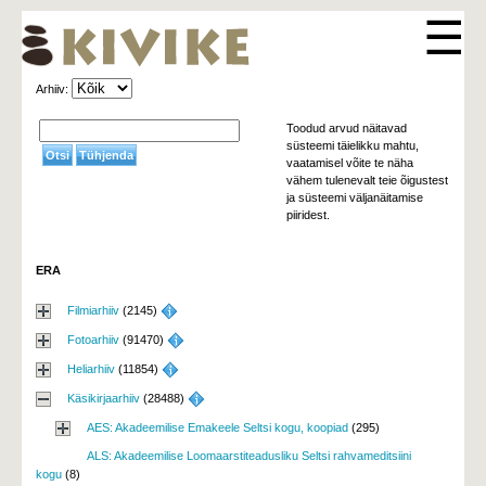
☰
Arhiiv: 
Toodud arvud näitavad
süsteemi täielikku mahtu,
vaatamisel võite te näha
vähem tulenevalt teie õigustest
ja süsteemi väljanäitamise
piiridest.
ERA
Filmiarhiiv
(2145) 
Fotoarhiiv
(91470) 
Heliarhiiv
(11854) 
Käsikirjaarhiiv
(28488) 
AES: Akadeemilise Emakeele Seltsi kogu, koopiad
(295)
ALS: Akadeemilise Loomaarstiteadusliku Seltsi rahvameditsiini
kogu
(8)