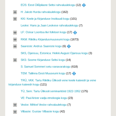
EÜS: Eesti Üliõpilaste Seltsi rahvaluulekogu
(12) 
H: Jakob Hurda rahvaluulekogu
(162)
KKI: Keele ja Kirjanduse Instituudi kogu
(101)
Leoke: Hans ja Jaan Leokese rahvaluulekogu
(7)
LF: Oskar Looritsa liivi folkloori kogu
(17) 
RKM: Riikliku Kirjandusmuuseumi kogu
(1673)
Saareste: Andrus Saareste kogu
(6) 
SKS, Ojansuu, Estonica: Heikki August Ojansuu kogu
(3)
SKS: Soome Kirjanduse Seltsi kogu
(14)
S: Samuel Sommeri setu vanavarakogu
(618)
TEM: Tallinna Eesti Muuseumi kogu
(17) 
TRÜ, VKK: Tartu Riikliku Ülikooli vene keele kateedri ja vene
kirjanduse kateedri kogu
(121)
TÜ, Sem: Tartu Ülikooli seminaritööd 1922-1952
(175)
VE: Paul Ariste vadja etnoloogia kogu
(23)
Veske: Mihkel Veske rahvaluulekogu
(7)
Vilbaste: Gustav Vilbaste kogu
(42)