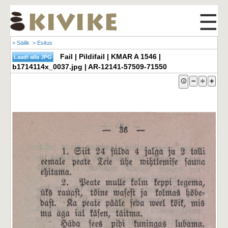
☰
> Säilik
> Esitus
Fail | Pildifail | KMAR A 1546 |
b1714114x_0037.jpg | AR-12141-57509-71550