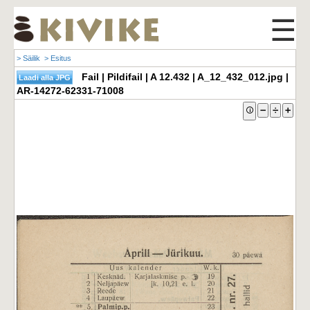
☰
> Säilik
> Esitus
Fail | Pildifail | A 12.432 | A_12_432_012.jpg |
AR-14272-62331-71008