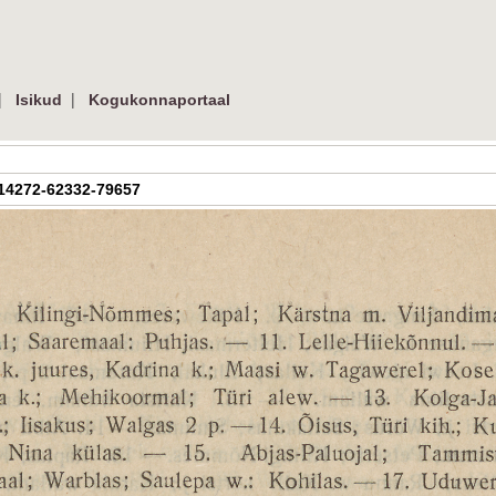
|
|
Isikud
Kogukonnaportaal
AR-14272-62332-79657