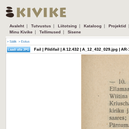
|
|
|
|
Avaleht
Tutvustus
Liitotsing
Kataloog
Projektid
|
|
Minu Kivike
Tellimused
Sisene
> Säilik
> Esitus
Fail | Pildifail | A 12.432 | A_12_432_029.jpg | 