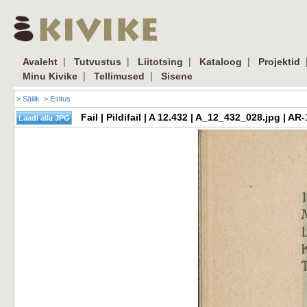
|
|
|
|
Avaleht
Tutvustus
Liitotsing
Kataloog
Projektid
|
|
Minu Kivike
Tellimused
Sisene
> Säilik
> Esitus
Fail | Pildifail | A 12.432 | A_12_432_028.jpg | 