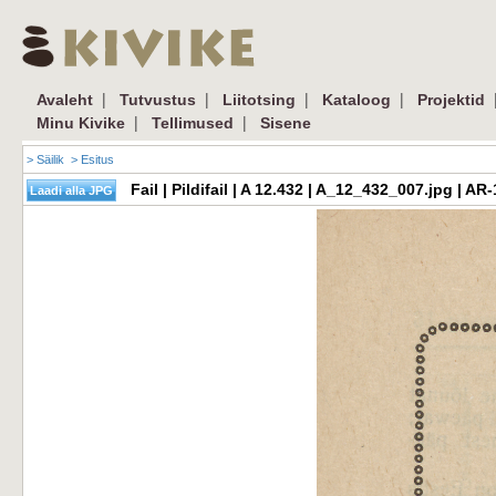
|
|
|
|
Avaleht
Tutvustus
Liitotsing
Kataloog
Projektid
|
|
Minu Kivike
Tellimused
Sisene
> Säilik
> Esitus
Fail | Pildifail | A 12.432 | A_12_432_007.jpg | 