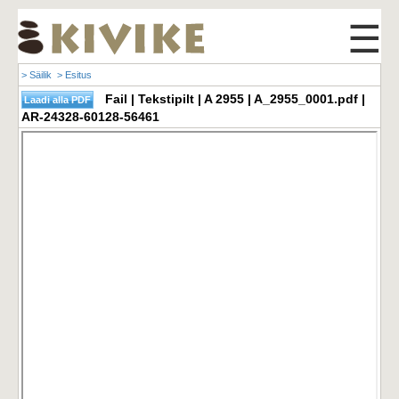
☰
> Säilik
> Esitus
Fail | Tekstipilt | A 2955 | A_2955_0001.pdf |
AR-24328-60128-56461