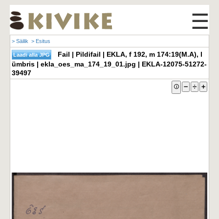
☰
> Säilik
> Esitus
Fail | Pildifail | EKLA, f 192, m 174:19(M.A), l
ümbris | ekla_oes_ma_174_19_01.jpg | EKLA-12075-51272-
39497