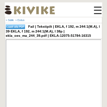
☰
> Säilik
> Esitus
Fail | Tekstipilt | EKLA, f 192, m 244:1(M.A), l
39·EKLA, f 192, m 244:1(M.A), l 38p |
ekla_oes_ma_244_39.pdf | EKLA-12075-51784-16315